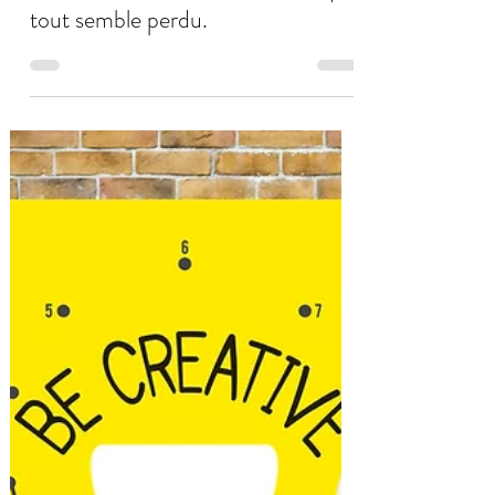
Daniel Quaedvlieg
6 mars 2024
10 min de lecture
Le rôle de la thérapie de couple
dans la séparation : Comment
sauver votre relation même lorsque
tout semble perdu.