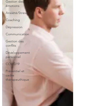
Gestion des
émotions
Anxiété/Stress
Coaching
Dépression
Communication
Gestion des
conflits
Développement
personnel
COVID19
Présentiel et
cadre
thérapeuthique