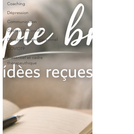
Coaching
Dépression
Communication
Gestion des conflits
Développement personnel
COVID19
Présentiel et cadre
thérapeuthique