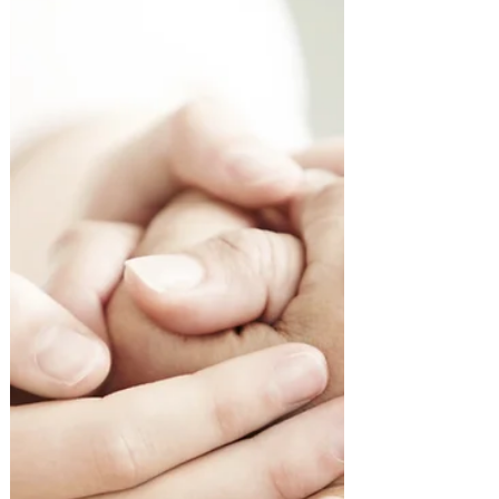
Daniel Quaedvlieg
5 mai
4 min de lecture
Gérer efficacement l’anxiété :
techniques gestion stress pour
retrouver votre équilibre.