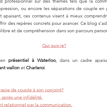
rd professionnel sur des thèmes tels que la comm
dépression, ou encore les séparations de couple en
t apaisant, ces contenus visent à mieux comprendr
ffrir des repères concrets pour avancer. Ce blog s’a
ilibre et de compréhension dans son parcours person
Qui suis-je?
s en
présentiel à Waterloo
, dans un cadre apaisa
ant wallon
et
Charleroi
.
apie de couple à son conjoint?
 après une infidélité.
t relationnel par la communication.