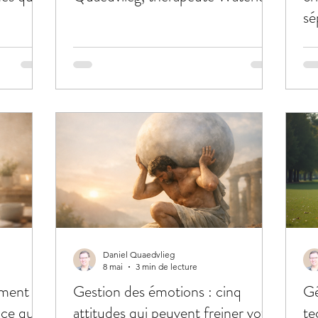
sé
Daniel Quaedvlieg
8 mai
3 min de lecture
ement
Gestion des émotions : cinq
Gé
ce qui
attitudes qui peuvent freiner votre
te