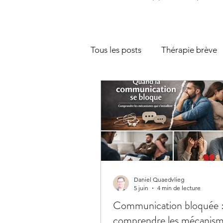
Tous les posts
Thérapie brève
Couple et séparation
Ges
Communication
Gestion d
Présentiel et cadre thérapeuth
Daniel Quaedvlieg
5 juin
4 min de lecture
Communication bloquée 
comprendre les mécanism