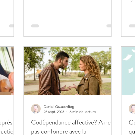
Daniel Quaedvlieg
23 sept. 2023
6 min de lecture
après
Codépendance affective? A ne
Co
ruction
pas confondre avec la
qu