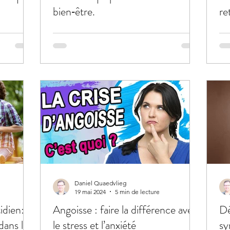
bien‑être.
re
Daniel Quaedvlieg
19 mai 2024
5 min de lecture
idien:
Angoisse : faire la différence avec
Dé
dans le
le stress et l’anxiété
s