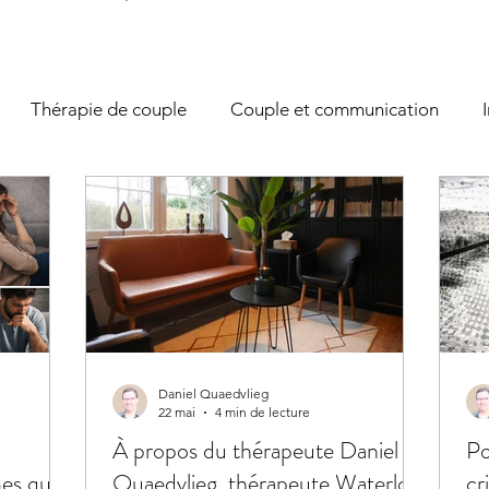
Thérapie de couple
Couple et communication
tion des émotions
Anxiété/Stress
Coaching
Dé
es conflits
Développement personnel
COVID19
ique
Daniel Quaedvlieg
22 mai
4 min de lecture
:
À propos du thérapeute Daniel
Po
es qui
Quaedvlieg, thérapeute Waterloo
cr