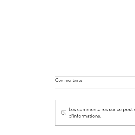
Commentaires
Les commentaires sur ce post n
d'informations.
Le rôle de la thérapie de couple
dans la séparation : Comment