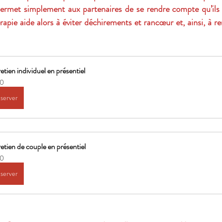
permet simplement aux partenaires de se rendre compte qu’ils n
érapie aide alors à éviter déchirements et rancœur et, ainsi, à re
etien individuel en présentiel
0
server
etien de couple en présentiel
0
server