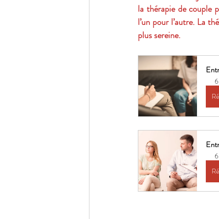
la thérapie de couple 
l’un pour l’autre. La th
plus sereine.
Entr
6
Ré
Entr
6
Ré