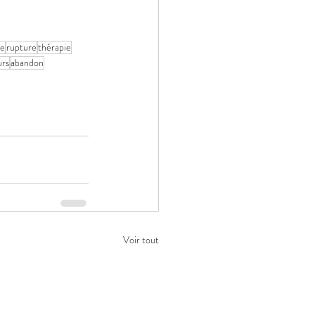
ce
rupture
thérapie
urs
abandon
Voir tout