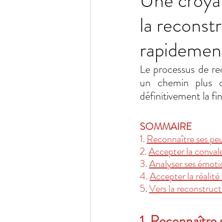
Une croyan
la reconstr
Communication
Gestion d
rapidemen
Présentiel et cadre thérapeuth
Le processus de re
un chemin plus ou
définitivement la fi
SOMMAIRE
1. 
Reconnaître ses peu
2. 
Accepter la conval
3. 
Analyser ses émoti
4. 
Accepter la réalité 
5
. 
Vers la reconstruct
1. Reconnaître 