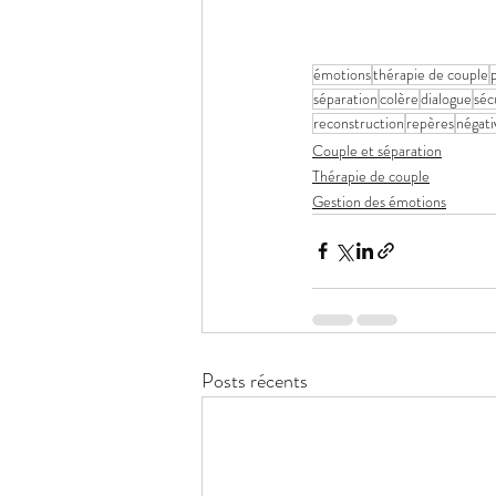
émotions
thérapie de couple
séparation
colère
dialogue
séc
reconstruction
repères
négati
Couple et séparation
Thérapie de couple
Gestion des émotions
Posts récents