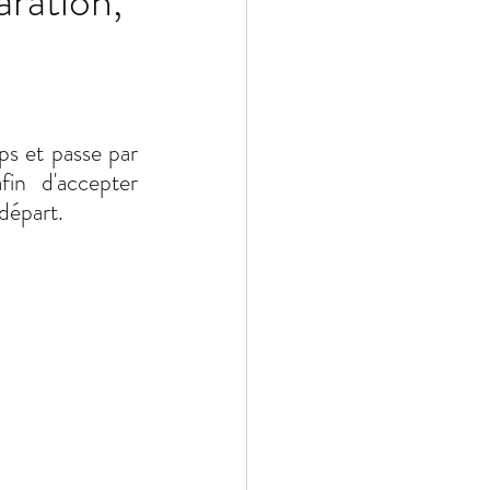
ration,
s et passe par 
n d'accepter 
départ.