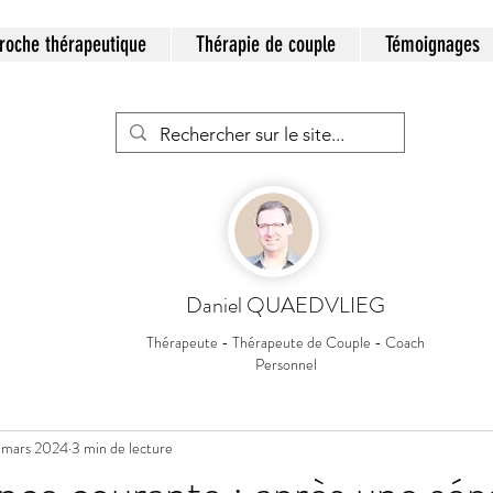
roche thérapeutique
Thérapie de couple
Témoignages
Daniel QUAEDVLIEG
Thérapeute - Thérapeute de Couple - Coach
Thérapie de couple
Couple et communication
Personnel
 mars 2024
3 min de lecture
tion des émotions
Anxiété/Stress
Coaching
Dé