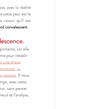
as avec la réalité 
e cette peur est le 
 raison qu’il est 
rd convalescent
.
lescence.
ortante, car elle 
ime pour rétablir 
t une phase 
émotions, la 
os repères
. Il nous 
mps, avec cette 
jour, sans penser 
recul et l’analyse, 