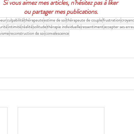
Si vous aimez mes articles, n'hésitez pas à liker 
ou partager mes publications.
peur
culpabilité
thérapeute
estime de soi
thérapeute de couple
frustration
croyan
urité
intimité
réalité
solitude
thérapie individuelle
ressentiment
accepter ses erre
visme
reconstruction de soi
convalescence