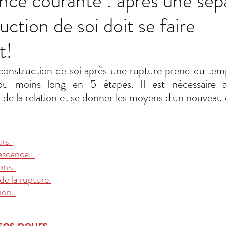
ce courante : après une sépa
uction de soi doit se faire
es conflits
Développement personnel
COVID19
t!
ique
construction de soi après une rupture prend du temp
 moins long en 5 étapes. Il est nécessaire afi
n de la relation et se donner les moyens d'un nouveau 
rs. 
escence. 
ons. 
de la rupture.
ion. 
ses peurs.