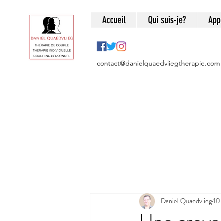
Accueil
Qui suis-je?
App
contact@danielquaedvliegtherapie.com
Tous les posts
Thérapie brève
Daniel Quaedvlieg
10
Couple et séparation
Ges