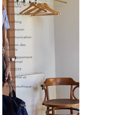
Gestion des
émotions
Anxiété/Stress
Coaching
Dépression
Communication
Gestion des
conflits
Développement
personnel
COVID19
Présentiel et
cadre
thérapeuthique