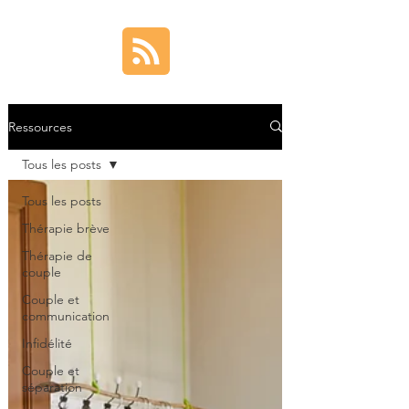
Ressources
Tous les posts
Tous les posts
Thérapie brève
Thérapie de
couple
Couple et
communication
Infidélité
Couple et
séparation