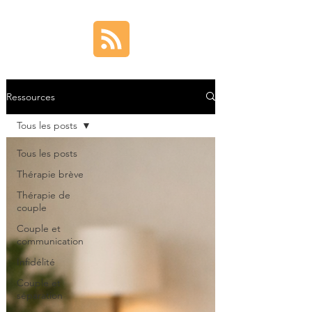
Ressources
Tous les posts
Tous les posts
Thérapie brève
Thérapie de
couple
Couple et
communication
Infidélité
Couple et
séparation