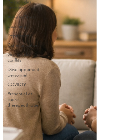
Gestion des
émotions
Anxiété/Stress
Coaching
Dépression
Communication
Gestion des
conflits
Développement
personnel
COVID19
Présentiel et
cadre
thérapeuthique