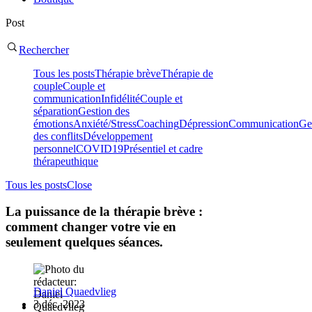
Post
Rechercher
Tous les posts
Thérapie brève
Thérapie de
couple
Couple et
communication
Infidélité
Couple et
séparation
Gestion des
émotions
Anxiété/Stress
Coaching
Dépression
Communication
Ge
des conflits
Développement
personnel
COVID19
Présentiel et cadre
thérapeuthique
Tous les posts
Close
La puissance de la thérapie brève :
comment changer votre vie en
seulement quelques séances.
Daniel Quaedvlieg
3 déc. 2023