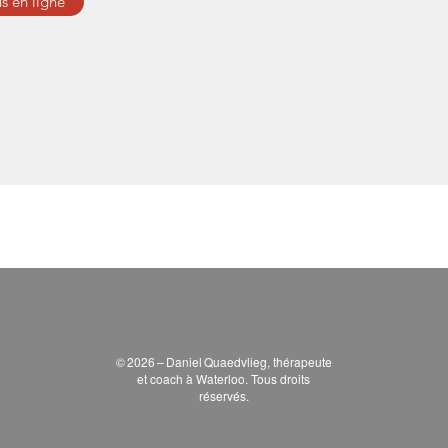
s en ligne
© 2026 – Daniel Quaedvlieg, thérapeute
et coach à Waterloo. Tous droits
réservés.