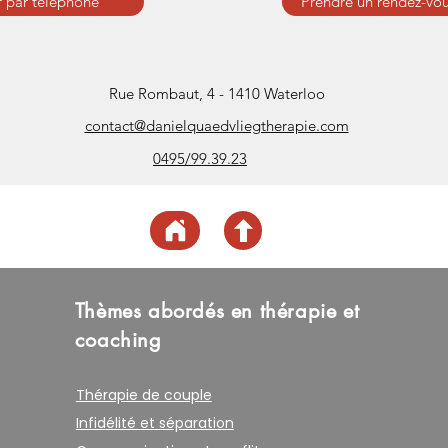
 par téléphone
Prendre un rendez-vou
Rue Rombaut, 4 - 1410 Waterloo
contact@danielquaedvliegtherapie.com
0495/99.39.23
Thèmes abordés en thérapie et
coaching
Thérapie de couple
Infidélité et séparation