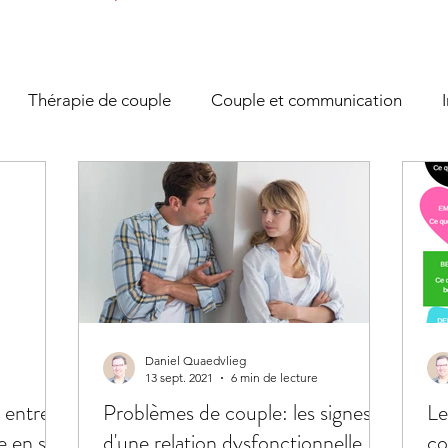
Thérapie de couple
Couple et communication
tion des émotions
Anxiété/Stress
Coaching
Dé
es conflits
Développement personnel
COVID19
ique
Daniel Quaedvlieg
13 sept. 2021
6 min de lecture
 entre
Problèmes de couple: les signes
Le
e en soi
d'une relation dysfonctionnelle.
co