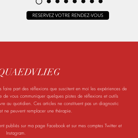
RESERVEZ VOTRE RENDEZ-VOUS
l QUAEDVLIEG
 faire part des réflexions que suscitent en moi les expériences de
ite de vous communiquer quelques pistes de réflexions et outils
e au quotidien. Ces articles ne constituent pas un diagnostic
t ne peuvent remplacer une thérapie.
ent publiés sur ma page Facebook et sur mes comptes Twitter et
Instagram.