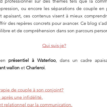
rd professionnel sur des thèmes tels que la comm
dépression, ou encore les séparations de couple en
t apaisant, ces contenus visent à mieux comprendr
ffrir des repères concrets pour avancer. Ce blog s’a
ilibre et de compréhension dans son parcours person
Qui suis-je?
s en
présentiel à Waterloo
, dans un cadre apaisa
ant wallon
et
Charleroi
.
apie de couple à son conjoint?
 après une infidélité.
t relationnel par la communication.