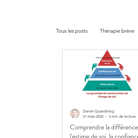
Tous les posts
Thérapie brève
Couple et séparation
Ges
Communication
Gestion d
Présentiel et cadre thérapeuth
Daniel Quaedvlieg
21 mars 2022
5 min de lecture
Comprendre la différence
l'estime de soi, la confianc