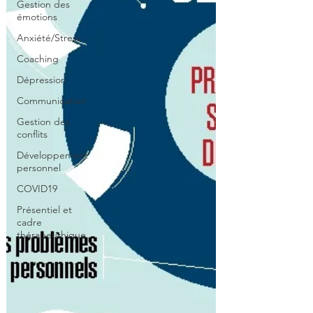
Gestion des
émotions
Anxiété/Stress
Coaching
Dépression
Communication
Gestion des
conflits
Développement
personnel
COVID19
Présentiel et
cadre
thérapeuthique