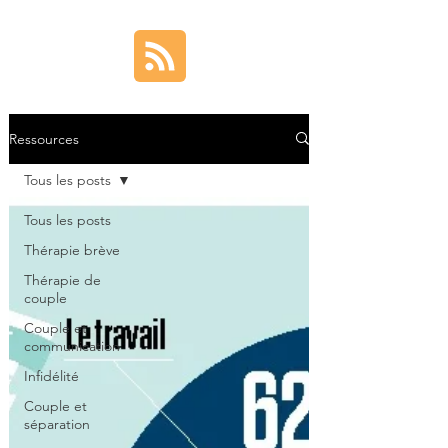
Ressources
Tous les posts
Tous les posts
Thérapie brève
Thérapie de
couple
Couple et
communication
Infidélité
Couple et
séparation