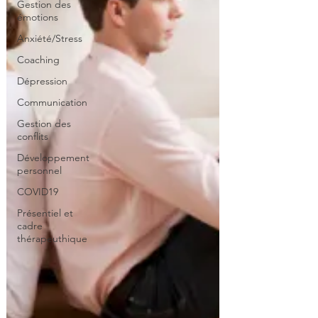
Gestion des
émotions
Anxiété/Stress
Coaching
Dépression
Communication
Gestion des
conflits
Développement
personnel
COVID19
Présentiel et
cadre
thérapeuthique