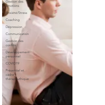
Gestion des
émotions
Anxiété/Stress
Coaching
Dépression
Communication
Gestion des
conflits
Développement
personnel
COVID19
Présentiel et
cadre
thérapeuthique