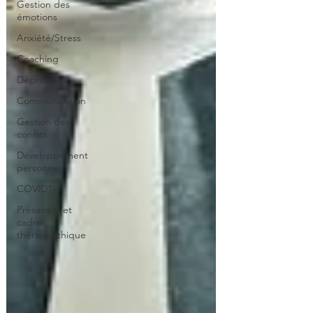
Gestion des
émotions
Anxiété/Stress
Coaching
Dépression
Communication
Gestion des
conflits
Développement
personnel
COVID19
Présentiel et
cadre
thérapeuthique