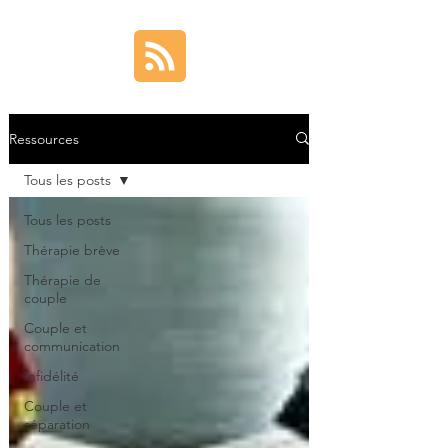
Ressources
Tous les posts
Tous les posts
Thérapie brève
Thérapie de
couple
Couple et
communication
Infidélité
Couple et
séparation