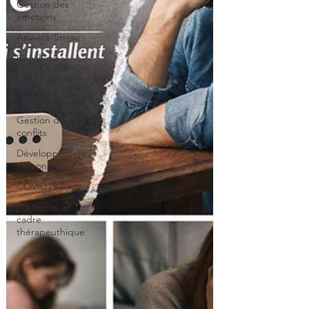
Gestion des
émotions
Anxiété/Stress
Coaching
Dépression
Communication
Gestion des
conflits
Développement
personnel
COVID19
Présentiel et
cadre
thérapeuthique