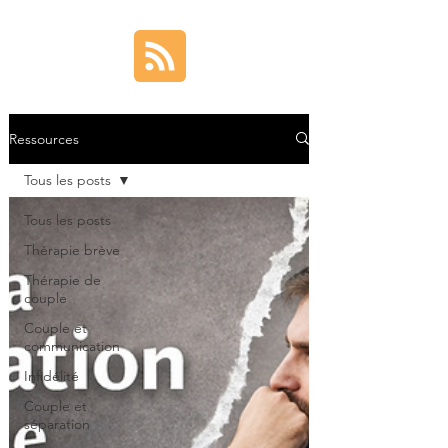
Ressources
Tous les posts
Tous les posts
Thérapie brève
Thérapie de
couple
Couple et
communication
Infidélité
Couple et
séparation