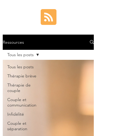
Ressources
Tous les posts
Tous les posts
Thérapie brève
Thérapie de
couple
Couple et
communication
Infidélité
Couple et
séparation