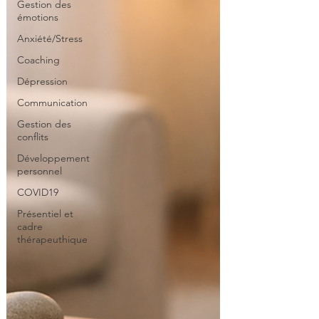
Gestion des
émotions
Anxiété/Stress
Coaching
Dépression
Communication
Gestion des
conflits
Développement
personnel
COVID19
Présentiel et
cadre
thérapeuthique