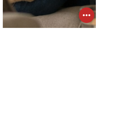
Daniel Quaedvlieg
15 mai
5 min de lecture