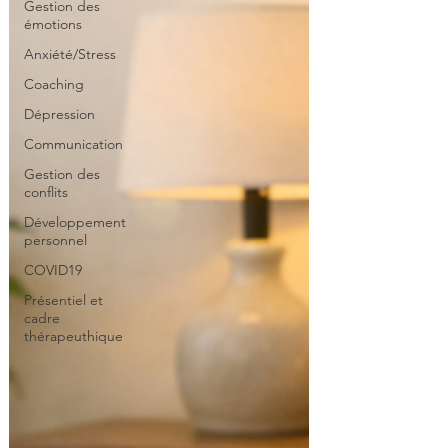
Gestion des
émotions
Anxiété/Stress
Coaching
Dépression
Communication
Gestion des
conflits
Développement
personnel
COVID19
Présentiel et
cadre
thérapeuthique