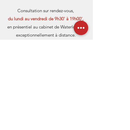
Consultation sur rendez-vous,
du lundi au vendredi de 9h30' à 19h00',
en présentiel au cabinet de Waterloo ou
exceptionnellement à distance.
Me contacter par téléphone
Prendre un rendez-vous en ligne
Rue Rombaut, 4 - 1410 Waterloo
contact@danielquaedvliegtherapie.com
0495/99.39.23
Liens pratiques