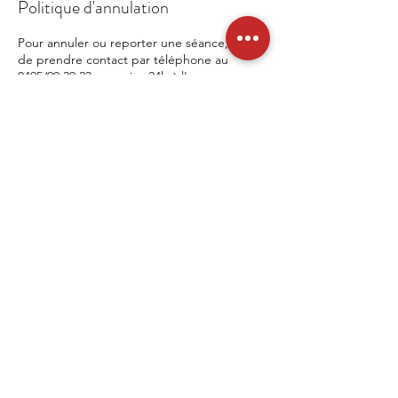
Politique d'annulation
Pour annuler ou reporter une séance, merci
de prendre contact par téléphone au
0495/99.39.23 au moins 24h à l'avance.
Si vous avez réservé un entretien de couple
et que votre partenaire ne peut être
présent, merci d'également m'avertir 24h à
l'avance minimum, car l'entretien de couple
ne peut alors avoir lieu.
Si vous m'avertissez au minimum 24h avant
la séance, deux possibilités s'offrent à vous:
- soit vous reportez la séance à une date
ultérieure et l'acompte est maintenu pour
cette nouvelle date (le montant total dans le
cas d'un rendez-vous en ligne),
- soit vous annulez définitivement toute
prise de rendez-vous et l'acompte vous est
intégralement remboursé (le montant total
dans le cas d'un rendez-vous en ligne).
Au-delà de ce délai, aucun acompte ne sera
remboursé.