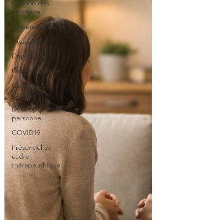
Gestion des
émotions
Anxiété/Stress
Coaching
Dépression
Communication
Gestion des
conflits
Développement
personnel
COVID19
Présentiel et
cadre
thérapeuthique