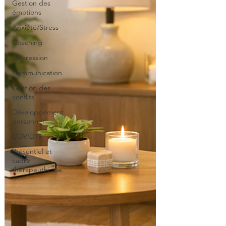
Gestion des
émotions
Anxiété/Stress
Coaching
Dépression
Communication
Gestion des
conflits
Développement
personnel
COVID19
Présentiel et
cadre
thérapeuthique