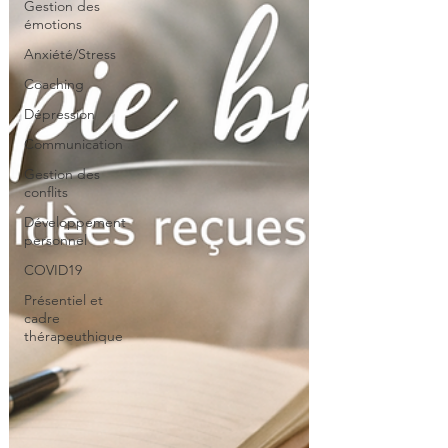
Gestion des
émotions
Anxiété/Stress
Coaching
Dépression
Communication
Gestion des
conflits
Développement
personnel
COVID19
Présentiel et
cadre
thérapeuthique