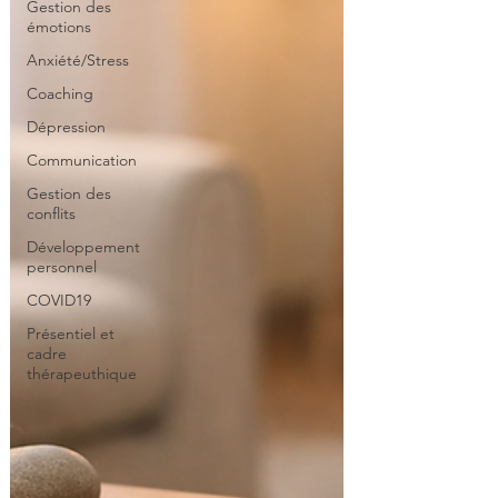
Gestion des
émotions
Anxiété/Stress
Coaching
Dépression
Communication
Gestion des
conflits
Développement
personnel
COVID19
Présentiel et
cadre
thérapeuthique