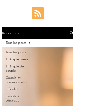
Ressources
Tous les posts
Tous les posts
Thérapie brève
Thérapie de
couple
Couple et
communication
Infidélité
Couple et
séparation