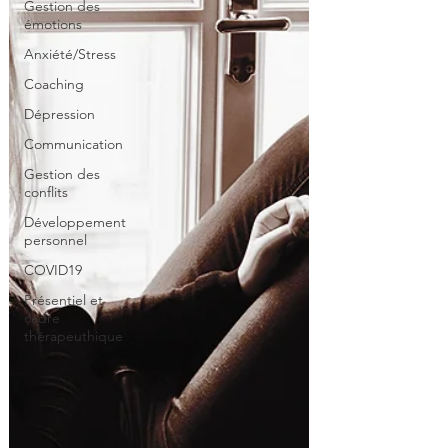
Gestion des
émotions
Anxiété/Stress
Coaching
Dépression
Communication
Gestion des
conflits
Développement
personnel
COVID19
Présentiel et
cadre
thérapeuthique