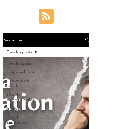
Ressources
Tous les posts
Tous les posts
Thérapie brève
Thérapie de
couple
Couple et
communication
Infidélité
Couple et
séparation