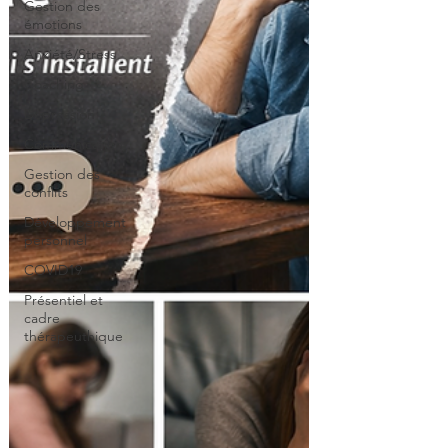
Gestion des
émotions
Anxiété/Stress
Coaching
Dépression
Communication
Gestion des
conflits
Développement
personnel
COVID19
Présentiel et
cadre
thérapeuthique