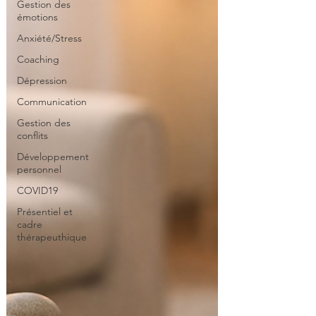
Gestion des
émotions
Anxiété/Stress
Coaching
Dépression
Communication
Gestion des
conflits
Développement
personnel
COVID19
Présentiel et
cadre
thérapeuthique