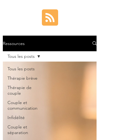
Ressources
Tous les posts
Tous les posts
Thérapie brève
Thérapie de
couple
Couple et
communication
Infidélité
Couple et
séparation