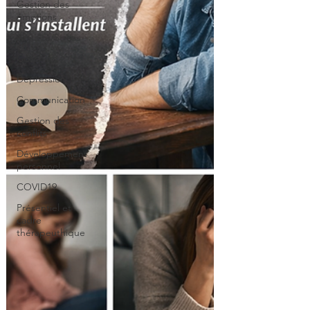
Gestion des
émotions
Anxiété/Stress
Coaching
Dépression
Communication
Gestion des
conflits
Développement
personnel
COVID19
Présentiel et
cadre
thérapeuthique