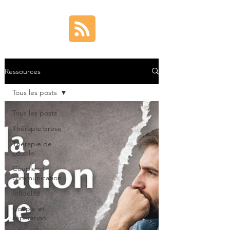
Ressources
Tous les posts
Tous les posts
Thérapie brève
Thérapie de
couple
Couple et
communication
Infidélité
Couple et
séparation