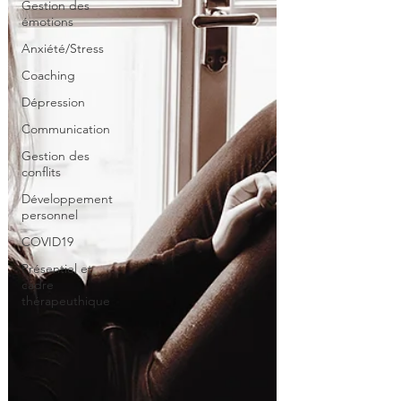
Gestion des
émotions
Anxiété/Stress
Coaching
Dépression
Communication
Gestion des
conflits
Développement
personnel
COVID19
Présentiel et
cadre
thérapeuthique