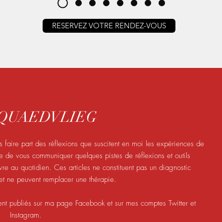
RESERVEZ VOTRE RENDEZ-VOUS
l QUAEDVLIEG
 faire part des réflexions que suscitent en moi les expériences de
ite de vous communiquer quelques pistes de réflexions et outils
e au quotidien. Ces articles ne constituent pas un diagnostic
t ne peuvent remplacer une thérapie.
ent publiés sur ma page Facebook et sur mes comptes Twitter et
Instagram.