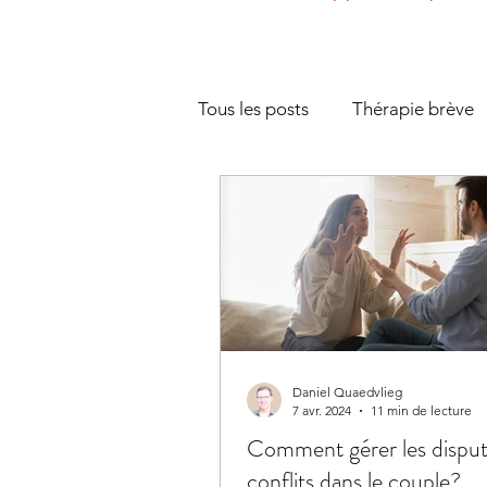
Tous les posts
Thérapie brève
Couple et séparation
Ges
Communication
Gestion d
Présentiel et cadre thérapeuth
Daniel Quaedvlieg
7 avr. 2024
11 min de lecture
Comment gérer les dispute
conflits dans le couple?