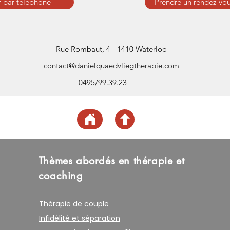
 par téléphone
Prendre un rendez-vou
Rue Rombaut, 4 - 1410 Waterloo
contact@danielquaedvliegtherapie.com
0495/99.39.23
Thèmes abordés en thérapie et
coaching
Thérapie de couple
Infidélité et séparation