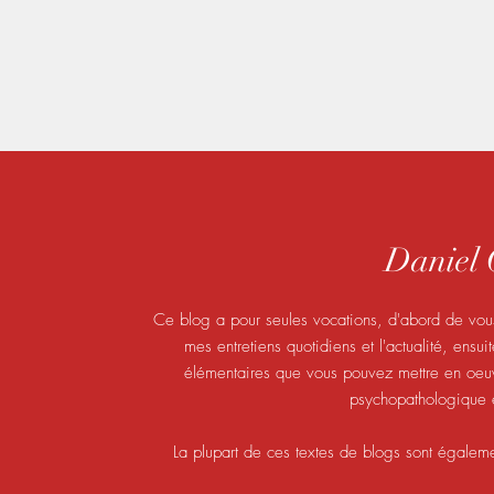
Danie
Ce blog a pour seules vocations, d'abord de vous
mes entretiens quotidiens et l'actualité, ensu
élémentaires que vous pouvez mettre en oeuvr
psychopathologique e
La plupart de ces textes de blogs sont égalem