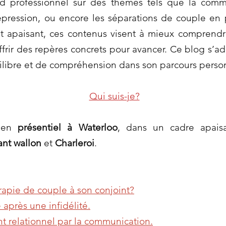
rd professionnel sur des thèmes tels que la comm
dépression, ou encore les séparations de couple en
t apaisant, ces contenus visent à mieux comprendr
ffrir des repères concrets pour avancer. Ce blog s’a
ilibre et de compréhension dans son parcours person
Qui suis-je?
s en
présentiel à Waterloo
, dans un cadre apaisa
ant wallon
et
Charleroi
.
apie de couple à son conjoint?
 après une infidélité.
t relationnel par la communication.