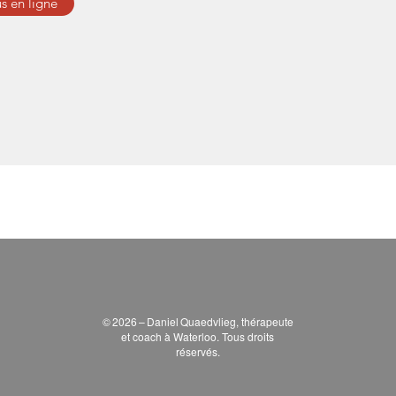
s en ligne
© 2026 – Daniel Quaedvlieg, thérapeute
et coach à Waterloo. Tous droits
réservés.