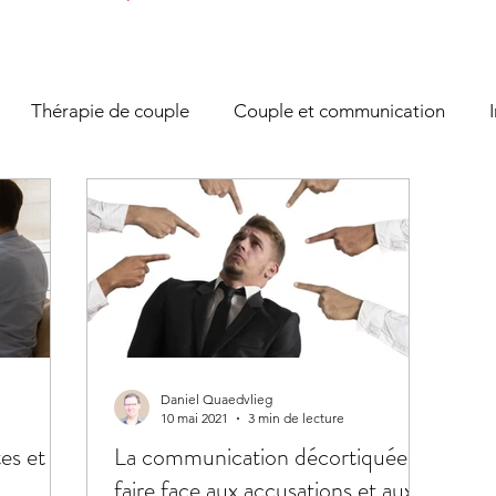
Thérapie de couple
Couple et communication
tion des émotions
Anxiété/Stress
Coaching
Dé
es conflits
Développement personnel
COVID19
ique
Daniel Quaedvlieg
10 mai 2021
3 min de lecture
s et les
La communication décortiquée:
faire face aux accusations et aux