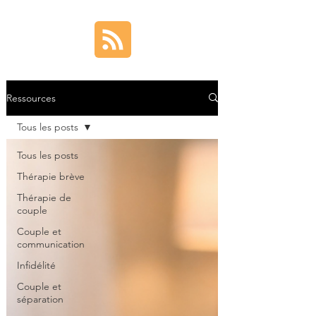
Ressources
Tous les posts
Tous les posts
Thérapie brève
Thérapie de
couple
Couple et
communication
Infidélité
Couple et
séparation