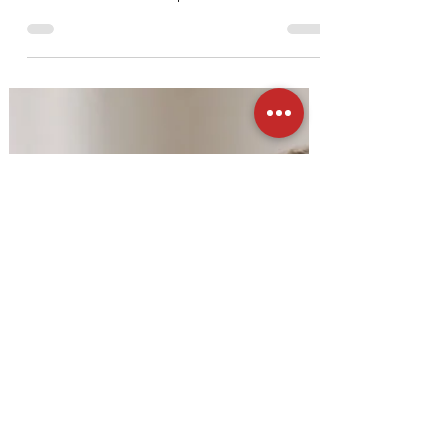
Daniel Quaedvlieg
5 mai
4 min de lecture
Gérer efficacement l’anxiété :
techniques gestion stress pour
retrouver votre équilibre.