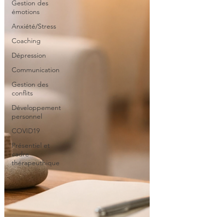
Gestion des
émotions
Anxiété/Stress
Coaching
Dépression
Communication
Gestion des
conflits
Développement
personnel
COVID19
Présentiel et
cadre
thérapeuthique