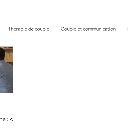
Thérapie de couple
Couple et communication
tion des émotions
Anxiété/Stress
Coaching
Dé
es conflits
Développement personnel
COVID19
ique
ne : ce