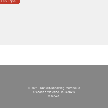
s en ligne
© 2026 – Daniel Quaedvlieg, thérapeute
et coach à Waterloo. Tous droits
réservés.