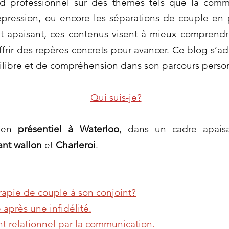
rd professionnel sur des thèmes tels que la comm
dépression, ou encore les séparations de couple en
t apaisant, ces contenus visent à mieux comprendr
ffrir des repères concrets pour avancer. Ce blog s’a
ilibre et de compréhension dans son parcours person
Qui suis-je?
s en
présentiel à Waterloo
, dans un cadre apaisa
ant wallon
et
Charleroi
.
apie de couple à son conjoint?
 après une infidélité.
t relationnel par la communication.