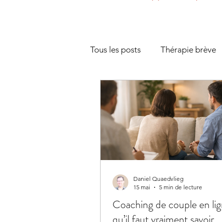
Tous les posts
Thérapie brève
Couple et séparation
Ges
Communication
Gestion d
Présentiel et cadre thérapeuth
Daniel Quaedvlieg
15 mai
5 min de lecture
Coaching de couple en lig
qu’il faut vraiment savoir.