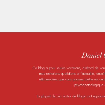
Danie
Ce blog a pour seules vocations, d'abord de vous
mes entretiens quotidiens et l'actualité, ensu
élémentaires que vous pouvez mettre en oeuvr
psychopathologique e
La plupart de ces textes de blogs sont égalem