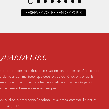
RESERVEZ VOTRE RENDEZ-VOUS
l QUAEDVLIEG
 faire part des réflexions que suscitent en moi les expériences de
ite de vous communiquer quelques pistes de réflexions et outils
e au quotidien. Ces articles ne constituent pas un diagnostic
t ne peuvent remplacer une thérapie.
ent publiés sur ma page Facebook et sur mes comptes Twitter et
Instagram.