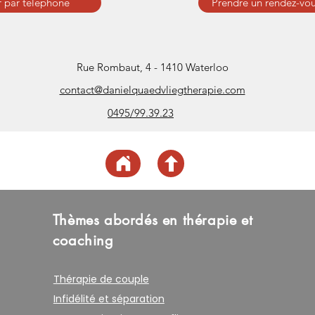
 par téléphone
Prendre un rendez-vou
Rue Rombaut, 4 - 1410 Waterloo
contact@danielquaedvliegtherapie.com
0495/99.39.23
Thèmes abordés en thérapie et
coaching
Thérapie de couple
Infidélité et séparation