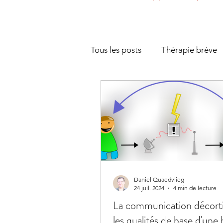
Tous les posts
Thérapie brève
Couple et séparation
Ges
Communication
Gestion d
Présentiel et cadre thérapeuth
Daniel Quaedvlieg
24 juil. 2024
4 min de lecture
La communication décort
les qualités de base d'une