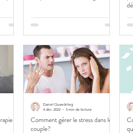
dé
Daniel Quaedvlieg
4 déc. 2022
5 min de lecture
rapie de
Comment gérer le stress dans le
Co
couple?
qu