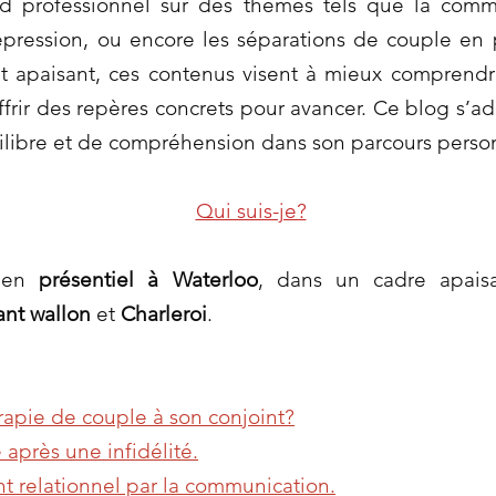
rd professionnel sur des thèmes tels que la comm
dépression, ou encore les séparations de couple en
t apaisant, ces contenus visent à mieux comprendr
ffrir des repères concrets pour avancer. Ce blog s’a
ilibre et de compréhension dans son parcours person
Qui suis-je?
s en
présentiel à Waterloo
, dans un cadre apaisa
ant wallon
et
Charleroi
.
apie de couple à son conjoint?
 après une infidélité.
t relationnel par la communication.