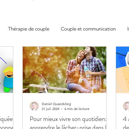
Thérapie de couple
Couple et communication
tion des émotions
Anxiété/Stress
Coaching
Dé
es conflits
Développement personnel
COVID19
ique
Daniel Quaedvlieg
21 juil. 2024
6 min de lecture
iquée:
Pour mieux vivre son quotidien:
4 
 bonne
apprendre le lâcher-prise dans le
de